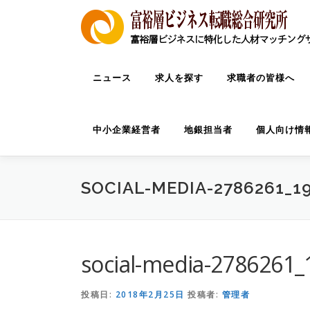
コ
ン
テ
ン
ツ
ニュース
求人を探す
求職者の皆様へ
へ
ス
キ
中小企業経営者
地銀担当者
個人向け情
ッ
プ
SOCIAL-MEDIA-2786261_1
social-media-2786261_
投稿日:
2018年2月25日
投稿者:
管理者