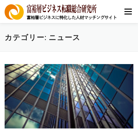
コ
ン
メニュー
テ
ン
ツ
へ
ニュース
求人を探す
求職者の皆様へ
企業登録
カテゴリー:
ニュース
ス
キ
ッ
プ
キャリア支援
採用お祝い
本帰国者コミュニティ
省庁別助成金/補助金
中小企業経営者
地銀担当者
個人向け情報
事例
富裕層ビジネス資格