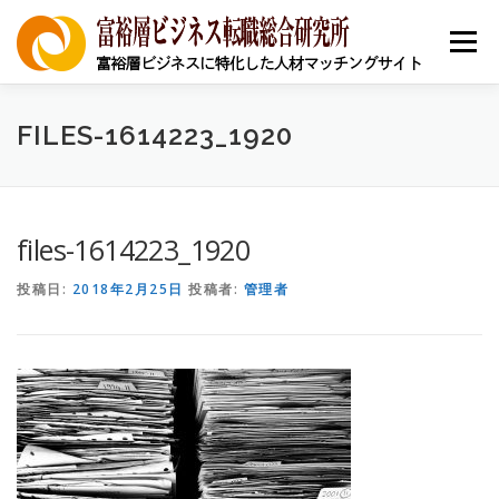
コ
ン
メニュー
テ
ン
ツ
へ
ニュース
求人を探す
求職者の皆様へ
企業登録
FILES-1614223_1920
ス
キ
ッ
プ
キャリア支援
採用お祝い
本帰国者コミュニティ
files-1614223_1920
投稿日:
2018年2月25日
投稿者:
管理者
省庁別助成金/補助金
中小企業経営者
地銀担当者
個人向け情報
事例
富裕層ビジネス資格