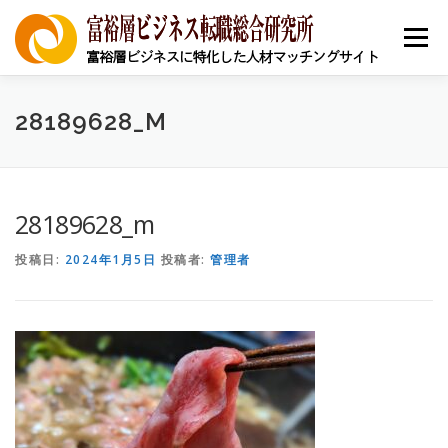
コ
ン
メニュー
テ
ン
ツ
へ
ニュース
求人を探す
求職者の皆様へ
企業登録
28189628_M
ス
キ
ッ
プ
キャリア支援
採用お祝い
本帰国者コミュニティ
28189628_m
投稿日:
2024年1月5日
投稿者:
管理者
省庁別助成金/補助金
中小企業経営者
地銀担当者
個人向け情報
事例
富裕層ビジネス資格