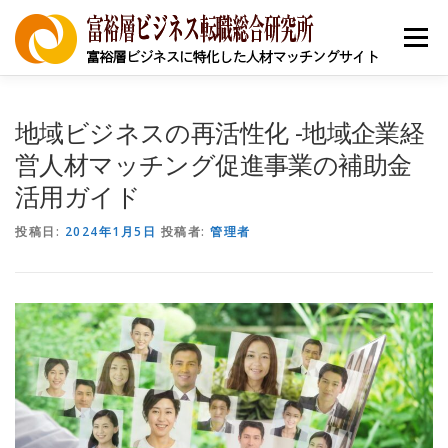
コ
ン
メニュー
テ
ン
ツ
へ
ニュース
求人を探す
求職者の皆様へ
企業登録
地域ビジネスの再活性化 -地域企業経
ス
キ
営人材マッチング促進事業の補助金
ッ
活用ガイド
プ
キャリア支援
採用お祝い
本帰国者コミュニティ
投稿日:
2024年1月5日
投稿者:
管理者
省庁別助成金/補助金
中小企業経営者
地銀担当者
個人向け情報
事例
富裕層ビジネス資格