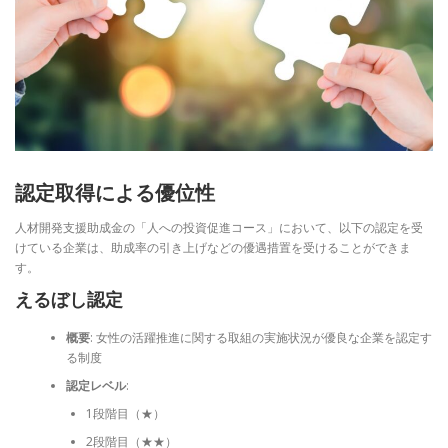
認定取得による優位性
人材開発支援助成金の「人への投資促進コース」において、以下の認定を受
けている企業は、助成率の引き上げなどの優遇措置を受けることができま
す。
えるぼし認定
概要
: 女性の活躍推進に関する取組の実施状況が優良な企業を認定す
る制度
認定レベル
:
1段階目（★）
2段階目（★★）