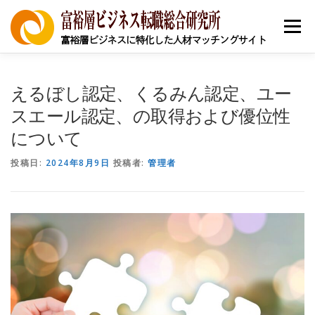
コ
ン
メニュー
テ
ン
ツ
へ
ニュース
求人を探す
求職者の皆様へ
企業登録
えるぼし認定、くるみん認定、ユー
ス
キ
スエール認定、の取得および優位性
ッ
について
プ
キャリア支援
採用お祝い
本帰国者コミュニティ
投稿日:
2024年8月9日
投稿者:
管理者
省庁別助成金/補助金
中小企業経営者
地銀担当者
個人向け情報
事例
富裕層ビジネス資格