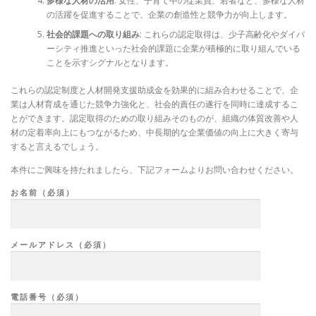
多様な人材の活用
: 女性、子育て中の従業員、若者など、多様な人材
の活躍を促進することで、企業の創造性と競争力が向上します。
社会的課題への取り組み
: これらの認定取得は、少子高齢化やダイバ
ーシティ推進といった社会的課題に企業が積極的に取り組んでいる
ことを示すシグナルとなります。
これらの認定制度と人材開発支援助成金を効果的に組み合わせることで、企
業は人材育成を通じた競争力強化と、社会的責任の遂行を同時に達成するこ
とができます。認定取得のための取り組みそのものが、組織の体質改善や人
材の定着率向上にもつながるため、中長期的な企業価値の向上に大きく寄与
すると言えるでしょう。
本件にご興味を持たれましたら、下記フォームよりお問い合わせください。
お名前（必須）
メールアドレス（必須）
電話番号（必須）