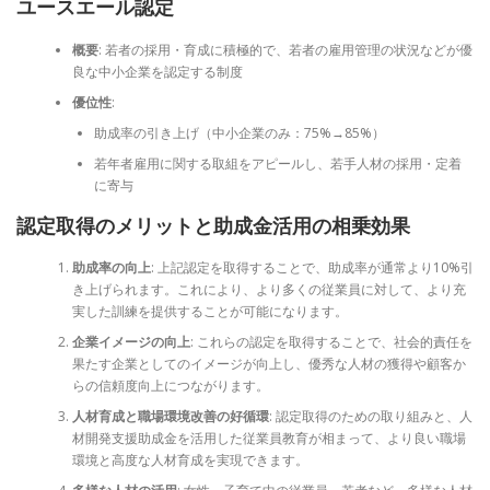
ユースエール認定
概要
: 若者の採用・育成に積極的で、若者の雇用管理の状況などが優
良な中小企業を認定する制度
優位性
:
助成率の引き上げ（中小企業のみ：75%→85%）
若年者雇用に関する取組をアピールし、若手人材の採用・定着
に寄与
認定取得のメリットと助成金活用の相乗効果
助成率の向上
: 上記認定を取得することで、助成率が通常より10%引
き上げられます。これにより、より多くの従業員に対して、より充
実した訓練を提供することが可能になります。
企業イメージの向上
: これらの認定を取得することで、社会的責任を
果たす企業としてのイメージが向上し、優秀な人材の獲得や顧客か
らの信頼度向上につながります。
人材育成と職場環境改善の好循環
: 認定取得のための取り組みと、人
材開発支援助成金を活用した従業員教育が相まって、より良い職場
環境と高度な人材育成を実現できます。