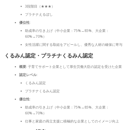
3段階目（★★★）
プラチナえるぼし
優位性
:
助成率の引き上げ（中小企業：75%→85%、大企業：
60%→70%）
女性活躍に関する取組をアピールし、優秀な人材の確保に寄与
くるみん認定・プラチナくるみん認定
概要
: 子育てサポート企業として厚生労働大臣の認定を受けた企業
認定レベル
:
くるみん認定
プラチナくるみん認定
優位性
:
助成率の引き上げ（中小企業：75%→85%、大企業：
60%→70%）
仕事と家庭の両立支援に積極的な企業としてのイメージ向上